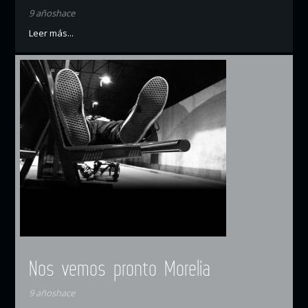
9 añoshace
Leer más...
Nos vemos pronto Morelia
9 añoshace